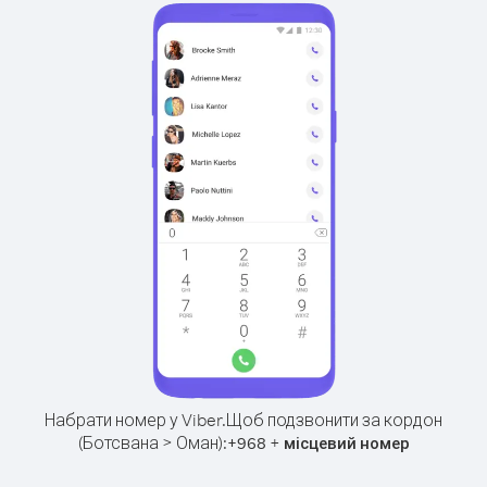
Набрати номер у Viber.
Щоб подзвонити за кордон
(Ботсвана > Оман):
+
+
968
місцевий номер