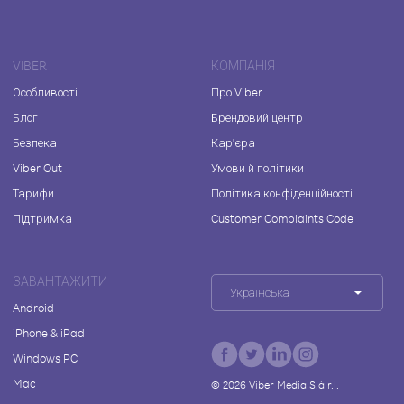
VIBER
КОМПАНІЯ
Особливості
Про Viber
Блог
Брендовий центр
Безпека
Кар'єра
Viber Out
Умови й політики
Тарифи
Політика конфіденційності
Підтримка
Customer Complaints Code
ЗАВАНТАЖИТИ
Українська
Android
iPhone & iPad
Windows PC
Mac
©
2026
Viber Media S.à r.l.