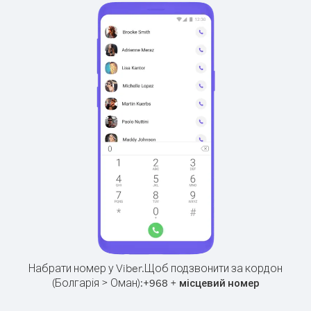
Набрати номер у Viber.
Щоб подзвонити за кордон
(Болгарія > Оман):
+
+
968
місцевий номер