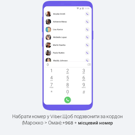
Набрати номер у Viber.
Щоб подзвонити за кордон
(Марокко > Оман):
+
+
968
місцевий номер