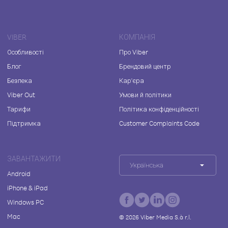
VIBER
КОМПАНІЯ
Особливості
Про Viber
Блог
Брендовий центр
Безпека
Кар'єра
Viber Out
Умови й політики
Тарифи
Політика конфіденційності
Підтримка
Customer Complaints Code
ЗАВАНТАЖИТИ
Українська
Android
iPhone & iPad
Windows PC
Mac
©
2026
Viber Media S.à r.l.