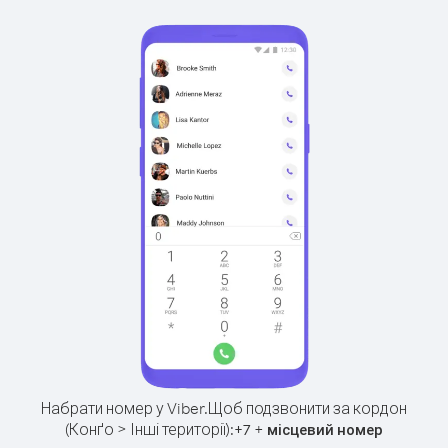
Набрати номер у Viber.
Щоб подзвонити за кордон
(Конґо > Інші території):
+
+
7
місцевий номер