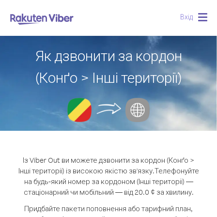
Вхід
Togg
navig
Як дзвонити за кордон
(Конґо > Інші території)
Із Viber Out ви можете дзвонити за кордон (Конґо >
Інші території) із високою якістю зв'язку.
Телефонуйте
на будь-який номер за кордоном (Інші території) —
стаціонарний чи мобільний — від 20.0 ¢ за хвилину.
Придбайте пакети поповнення або тарифний план,