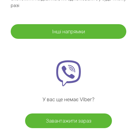
разі
Інші напрямки
У вас ще немає Viber?
Завантажити зараз