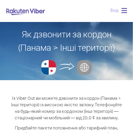
Вхід
Togg
navig
Як дзвонити за кордон
(Панама > Інші території)
Із Viber Out ви можете дзвонити за кордон (Панама >
Інші території) із високою якістю зв'язку.
Телефонуйте
на будь-який номер за кордоном (Інші території) —
стаціонарний чи мобільний — від 20.0 ¢ за хвилину.
Придбайте пакети поповнення або тарифний план,