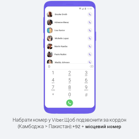
Набрати номер у Viber.
Щоб подзвонити за кордон
(Камбоджа > Пакистан):
+
+
92
місцевий номер