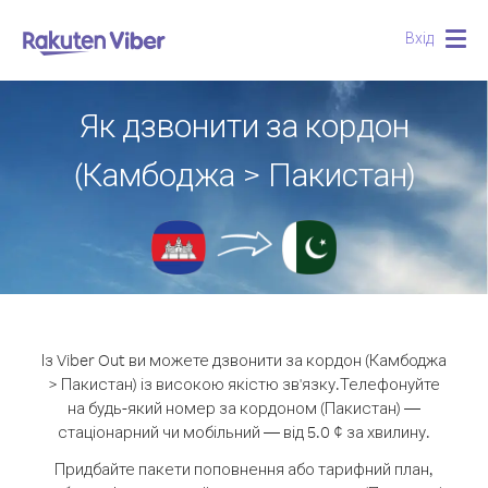
Вхід
Togg
navig
Як дзвонити за кордон
(Камбоджа > Пакистан)
Із Viber Out ви можете дзвонити за кордон (Камбоджа
> Пакистан) із високою якістю зв'язку.
Телефонуйте
на будь-який номер за кордоном (Пакистан) —
стаціонарний чи мобільний — від 5.0 ¢ за хвилину.
Придбайте пакети поповнення або тарифний план,