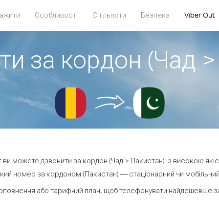
ажити
Особливості
Спільноти
Безпека
Viber Out
ти за кордон (Чад >
ut ви можете дзвонити за кордон (Чад > Пакистан) із високою якіс
кий номер за кордоном (Пакистан) — стаціонарний чи мобільний —
оповнення або тарифний план, щоб телефонувати найдешевше за