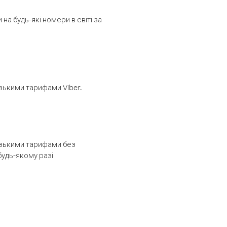
а будь-які номери в світі за
изькими тарифами Viber.
низькими тарифами без
будь-якому разі