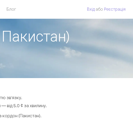
Блог
Вхід
або
Pеєстрація
 Пакистан)
тю зв'язку.
 від 5.0 ¢ за хвилину.
 кордон (Пакистан).