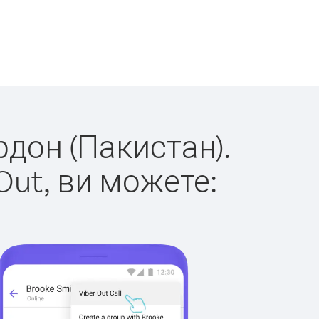
рдон (Пакистан).
Out, ви можете: