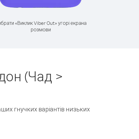
брати «Виклик Viber Out» угорі екрана
розмови
дон (Чад >
наших гнучких варіантів низьких