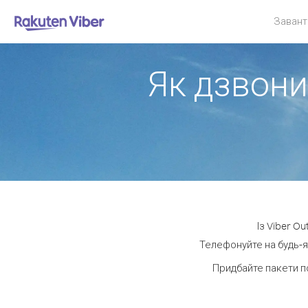
Завант
Як дзвони
Із Viber O
Телефонуйте на будь-я
Придбайте пакети п