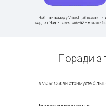
Набрати номер у Viber.
Щоб подзвонити
кордон (Чад > Пакистан):
+
+
92
місцевий 
Поради з 
Із Viber Out ви отримуєте біль