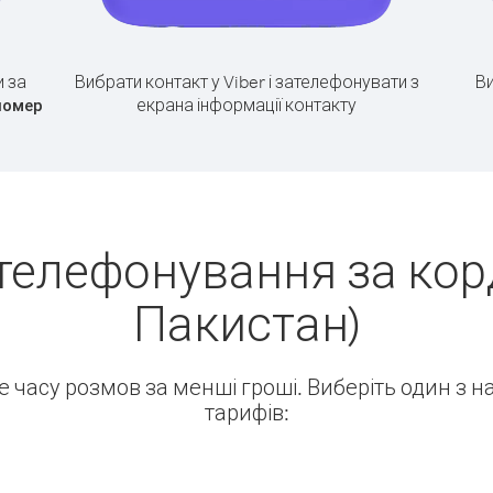
 за
Вибрати контакт у Viber і зателефонувати з
Ви
екрана інформації контакту
номер
телефонування за кор
Пакистан)
ше часу розмов за менші гроші. Виберіть один з 
тарифів: