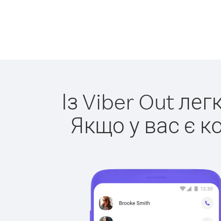
Із Viber Out ле
Якщо у вас є к