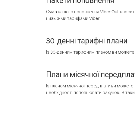
Пакети поповнення
Сума вашого поповнення Viber Out вносить
низькими тарифами Viber.
30-денні тарифні плани
Із 30-денним тарифним планом ви можете т
Плани місячної передпла
Із планом місячної передплати ви можете 
необхідності поповнювати рахунок. З таки