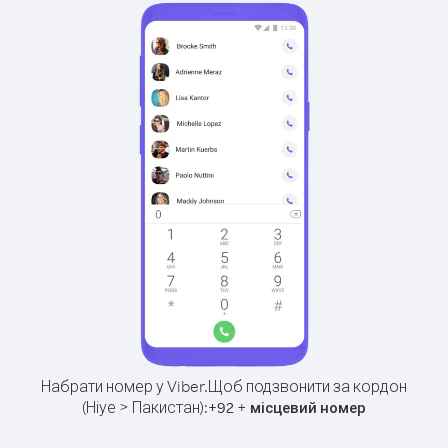
Набрати номер у Viber.
Щоб подзвонити за кордон
(Ніуе > Пакистан):
+
+
92
місцевий номер