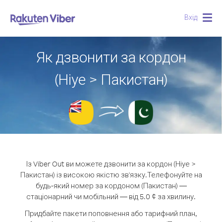
Вхід
Togg
navig
Як дзвонити за кордон
(Ніуе > Пакистан)
Із Viber Out ви можете дзвонити за кордон (Ніуе >
Пакистан) із високою якістю зв'язку.
Телефонуйте на
будь-який номер за кордоном (Пакистан) —
стаціонарний чи мобільний — від 5.0 ¢ за хвилину.
Придбайте пакети поповнення або тарифний план,