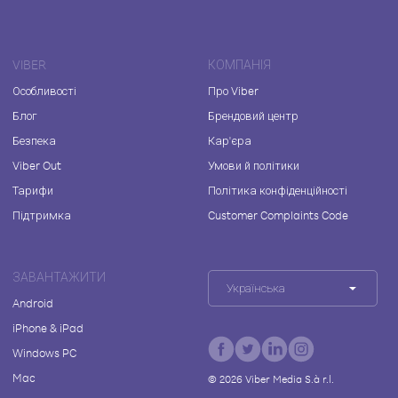
VIBER
КОМПАНІЯ
Особливості
Про Viber
Блог
Брендовий центр
Безпека
Кар'єра
Viber Out
Умови й політики
Тарифи
Політика конфіденційності
Підтримка
Customer Complaints Code
ЗАВАНТАЖИТИ
Українська
Android
iPhone & iPad
Windows PC
Mac
©
2026
Viber Media S.à r.l.