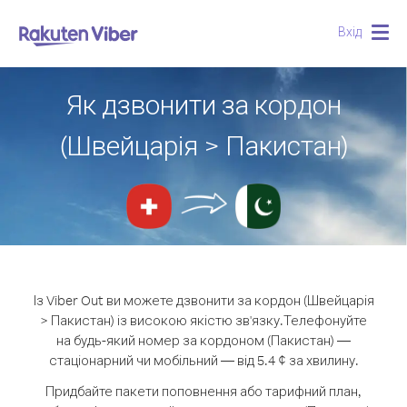
Вхід
Togg
navig
Як дзвонити за кордон
(Швейцарія > Пакистан)
Із Viber Out ви можете дзвонити за кордон (Швейцарія
> Пакистан) із високою якістю зв'язку.
Телефонуйте
на будь-який номер за кордоном (Пакистан) —
стаціонарний чи мобільний — від 5.4 ¢ за хвилину.
Придбайте пакети поповнення або тарифний план,