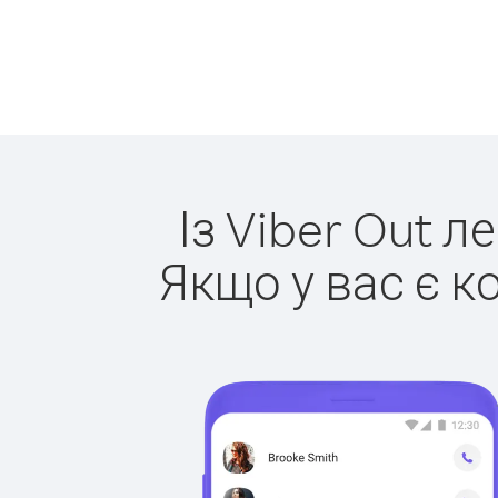
Із Viber Out л
Якщо у вас є к