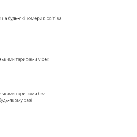
а будь-які номери в світі за
изькими тарифами Viber.
низькими тарифами без
будь-якому разі