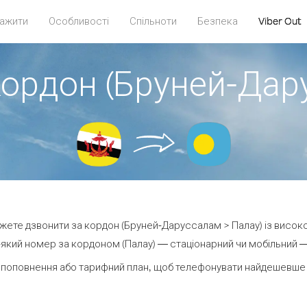
ажити
Особливості
Спільноти
Безпека
Viber Out
кордон (Бруней-Дар
можете дзвонити за кордон (Бруней-Даруссалам > Палау) із високо
який номер за кордоном (Палау) — стаціонарний чи мобільний — в
 поповнення або тарифний план, щоб телефонувати найдешевше з