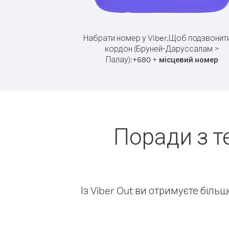
Набрати номер у Viber.
Щоб подзвонити
кордон (Бруней-Даруссалам >
Палау):
+
+
680
місцевий номер
Поради з т
Із Viber Out ви отримуєте біль