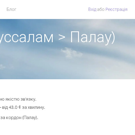
Блог
Вхід
або
Pеєстрація
уссалам > Палау)
ю якістю зв'язку.
ід 43.0 ¢ за хвилину.
а кордон (Палау).