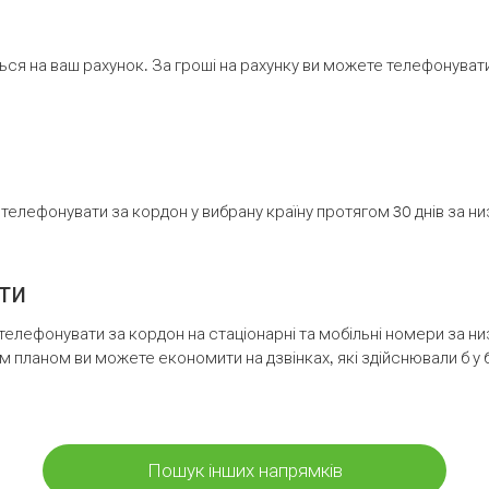
ся на ваш рахунок. За гроші на рахунку ви можете телефонувати н
елефонувати за кордон у вибрану країну протягом 30 днів за н
ти
телефонувати за кордон на стаціонарні та мобільні номери за 
м планом ви можете економити на дзвінках, які здійснювали б у 
Пошук інших напрямків