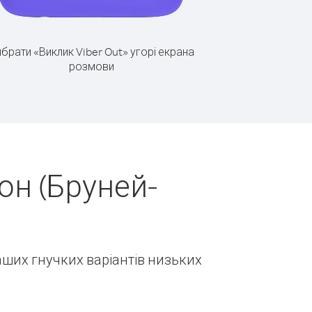
брати «Виклик Viber Out» угорі екрана
розмови
он (Бруней-
наших гнучких варіантів низьких