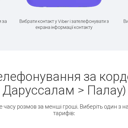
 за
Вибрати контакт у Viber і зателефонувати з
Ви
екрана інформації контакту
елефонування за корд
Даруссалам > Палау)
ше часу розмов за менші гроші. Виберіть один з 
тарифів: