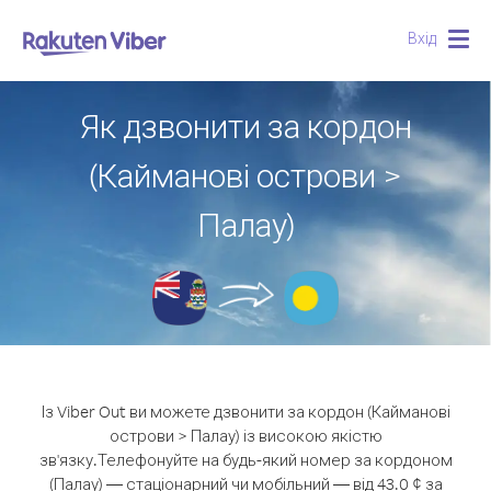
Вхід
Togg
navig
Як дзвонити за кордон
(Кайманові острови >
Палау)
Із Viber Out ви можете дзвонити за кордон (Кайманові
острови > Палау) із високою якістю
зв'язку.
Телефонуйте на будь-який номер за кордоном
(Палау) — стаціонарний чи мобільний — від 43.0 ¢ за