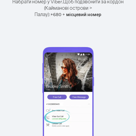
Набрати номер у Viber.
Щоб подзвонити за кордон
(Кайманові острови >
Палау):
+
+
680
місцевий номер