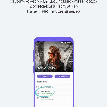
Набрати номер у Viber.
Щоб подзвонити за кордон
(Домініканська Республіка >
Палау):
+
+
680
місцевий номер