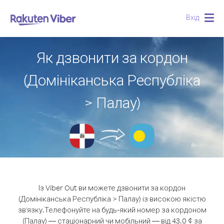
Вхід
Togg
navig
Як дзвонити за кордон
(Домініканська Республіка
> Палау)
Із Viber Out ви можете дзвонити за кордон
(Домініканська Республіка > Палау) із високою якістю
зв'язку.
Телефонуйте на будь-який номер за кордоном
(Палау) — стаціонарний чи мобільний — від 43.0 ¢ за