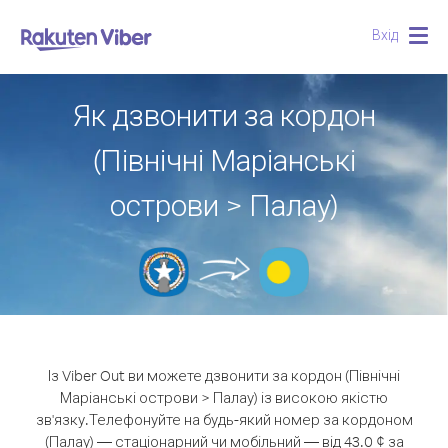
Вхід
Togg
navig
Як дзвонити за кордон
(Північні Маріанські
острови > Палау)
Із Viber Out ви можете дзвонити за кордон (Північні
Маріанські острови > Палау) із високою якістю
зв'язку.
Телефонуйте на будь-який номер за кордоном
(Палау) — стаціонарний чи мобільний — від 43.0 ¢ за