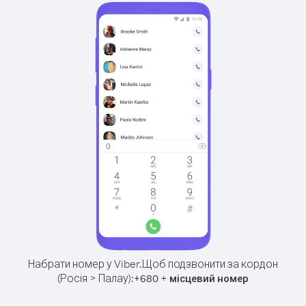
Набрати номер у Viber.
Щоб подзвонити за кордон
(Росія > Палау):
+
+
680
місцевий номер