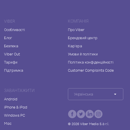
VIBER
КОМПАНІЯ
Особливості
Про Viber
Блог
Брендовий центр
Безпека
Кар'єра
Viber Out
Умови й політики
Тарифи
Політика конфіденційності
Підтримка
Customer Complaints Code
ЗАВАНТАЖИТИ
Українська
Android
iPhone & iPad
Windows PC
Mac
©
2026
Viber Media S.à r.l.