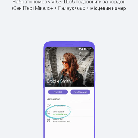
Набрати номер у Viber.
Щоб подзвонити за кордон
(Сен-П'єр і Мікелон > Палау):
+
+
680
місцевий номер