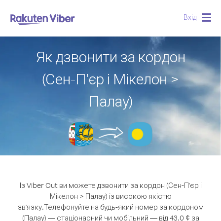
Вхід
Togg
navig
Як дзвонити за кордон
(Сен-П'єр і Мікелон >
Палау)
Із Viber Out ви можете дзвонити за кордон (Сен-П'єр і
Мікелон > Палау) із високою якістю
зв'язку.
Телефонуйте на будь-який номер за кордоном
(Палау) — стаціонарний чи мобільний — від 43.0 ¢ за