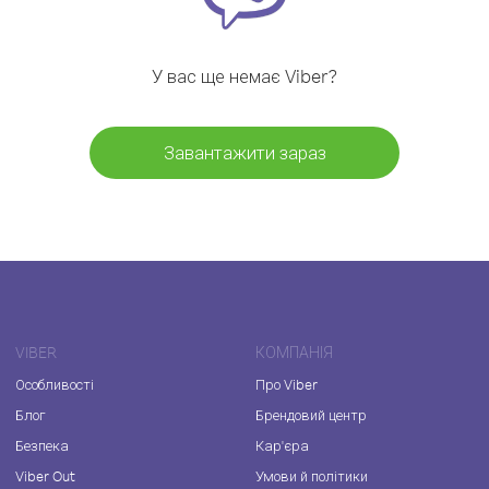
У вас ще немає Viber?
Завантажити зараз
VIBER
КОМПАНІЯ
Особливості
Про Viber
Блог
Брендовий центр
Безпека
Кар'єра
Viber Out
Умови й політики