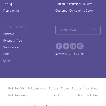
Тарифи
Політика конфіденційності
Підтримка
Customer Complaints Code
ЗАВАНТАЖИТИ
Українська
Android
iPhone & iPad
Windows PC
Mac
©
2026
Viber Media S.à r.l.
Linux
Rakuten Viki
Rakuten Kobo
Rakuten Travel
Rakuten Marketing
Rakuten Insight
Rakuten TV
About Rakuten