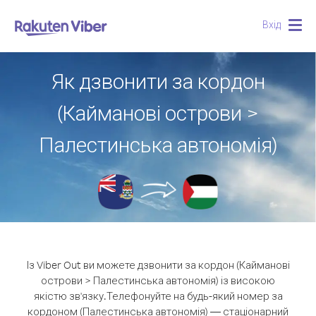
Вхід
Togg
navig
Як дзвонити за кордон
(Кайманові острови >
Палестинська автономія)
Із Viber Out ви можете дзвонити за кордон (Кайманові
острови > Палестинська автономія) із високою
якістю зв'язку.
Телефонуйте на будь-який номер за
кордоном (Палестинська автономія) — стаціонарний