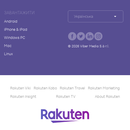
ЗАВАНТАЖИТИ
Українська
Android
iPhone & iPad
Windows PC
Mac
©
2026
Viber Media S.à r.l.
Linux
Rakuten Viki
Rakuten Kobo
Rakuten Travel
Rakuten Marketing
Rakuten Insight
Rakuten TV
About Rakuten