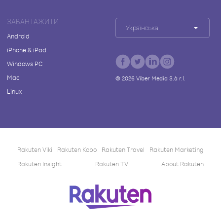
ЗАВАНТАЖИТИ
Українська
Android
iPhone & iPad
Windows PC
Mac
©
2026
Viber Media S.à r.l.
Linux
Rakuten Viki
Rakuten Kobo
Rakuten Travel
Rakuten Marketing
Rakuten Insight
Rakuten TV
About Rakuten