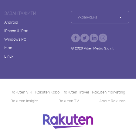
ЗАВАНТАЖИТИ
Українська
Android
iPhone & iPad
Windows PC
Mac
©
2026
Viber Media S.à r.l.
Linux
Rakuten Viki
Rakuten Kobo
Rakuten Travel
Rakuten Marketing
Rakuten Insight
Rakuten TV
About Rakuten