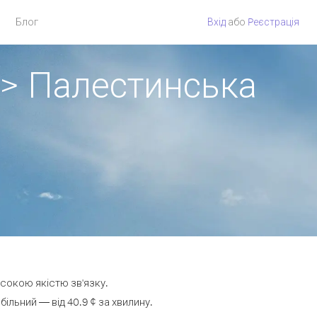
Блог
Вхід
або
Pеєстрація
 > Палестинська
исокою якістю зв'язку.
льний — від 40.9 ¢ за хвилину.