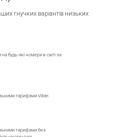
наших гнучких варіантів низьких
а будь-які номери в світі за
изькими тарифами Viber.
низькими тарифами без
будь-якому разі