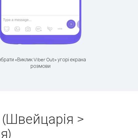
брати «Виклик Viber Out» угорі екрана
розмови
 (Швейцарія >
я)