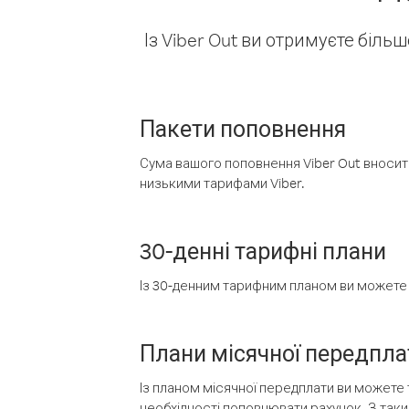
Із Viber Out ви отримуєте біль
Пакети поповнення
Сума вашого поповнення Viber Out вносить
низькими тарифами Viber.
30-денні тарифні плани
Із 30-денним тарифним планом ви можете т
Плани місячної передпла
Із планом місячної передплати ви можете 
необхідності поповнювати рахунок. З таки