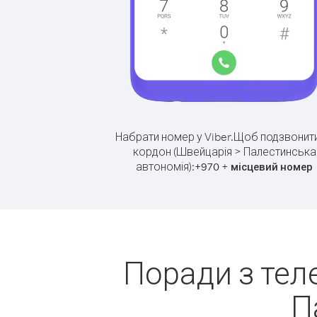
Набрати номер у Viber.
Щоб подзвонити
кордон (Швейцарія > Палестинська
автономія):
+
+
970
місцевий номер
Поради з тел
П