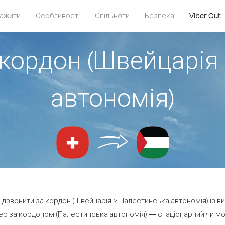
ажити
Особливості
Спільноти
Безпека
Viber Out
 кордон (Швейцарія
автономія)
е дзвонити за кордон (Швейцарія > Палестинська автономія) із в
р за кордоном (Палестинська автономія) — стаціонарний чи мобі