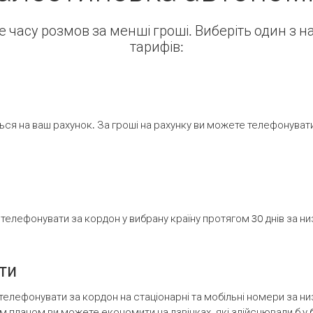
ше часу розмов за менші гроші. Виберіть один з 
тарифів:
ся на ваш рахунок. За гроші на рахунку ви можете телефонувати н
елефонувати за кордон у вибрану країну протягом 30 днів за н
ти
телефонувати за кордон на стаціонарні та мобільні номери за 
м планом ви можете економити на дзвінках, які здійснювали б у 