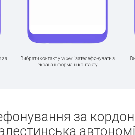
 за
Вибрати контакт у Viber і зателефонувати з
Ви
екрана інформації контакту
ефонування за кордон
алестинська автономі