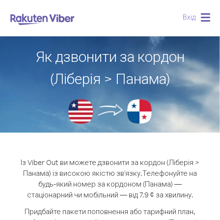
Вхід
Togg
navig
Як дзвонити за кордон
(Ліберія > Панама)
Із Viber Out ви можете дзвонити за кордон (Ліберія >
Панама) із високою якістю зв'язку.
Телефонуйте на
будь-який номер за кордоном (Панама) —
стаціонарний чи мобільний — від 7.9 ¢ за хвилину.
Придбайте пакети поповнення або тарифний план,