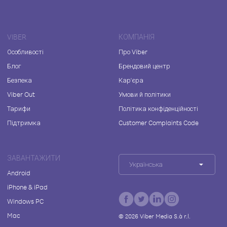
VIBER
КОМПАНІЯ
Особливості
Про Viber
Блог
Брендовий центр
Безпека
Кар'єра
Viber Out
Умови й політики
Тарифи
Політика конфіденційності
Підтримка
Customer Complaints Code
ЗАВАНТАЖИТИ
Українська
Android
iPhone & iPad
Windows PC
Mac
©
2026
Viber Media S.à r.l.