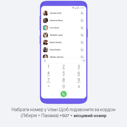
Набрати номер у Viber.
Щоб подзвонити за кордон
(Ліберія > Панама):
+
+
507
місцевий номер