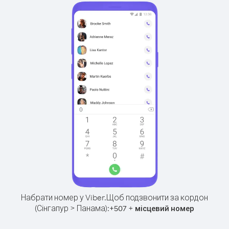
Набрати номер у Viber.
Щоб подзвонити за кордон
(Сінгапур > Панама):
+
+
507
місцевий номер