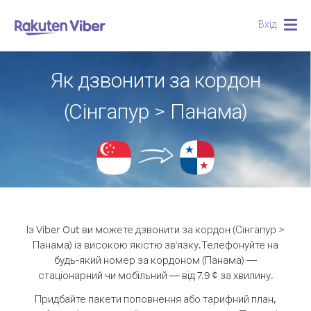
Вхід
Togg
navig
Як дзвонити за кордон
(Сінгапур > Панама)
Із Viber Out ви можете дзвонити за кордон (Сінгапур >
Панама) із високою якістю зв'язку.
Телефонуйте на
будь-який номер за кордоном (Панама) —
стаціонарний чи мобільний — від 7.9 ¢ за хвилину.
Придбайте пакети поповнення або тарифний план,