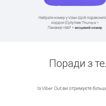
Набрати номер у Viber.
Щоб подзвонити
кордон (Супутник Thuraya >
Панама):
+
+
507
місцевий номер
Поради з т
Із Viber Out ви отримуєте біль