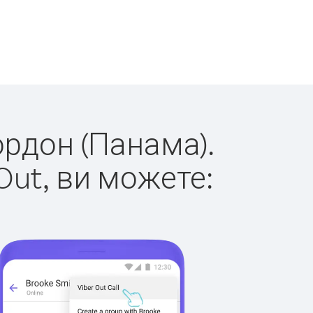
ордон (Панама).
Out, ви можете: