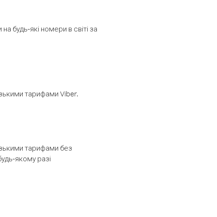
а будь-які номери в світі за
изькими тарифами Viber.
низькими тарифами без
будь-якому разі