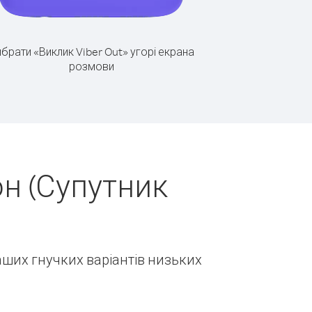
брати «Виклик Viber Out» угорі екрана
розмови
н (Супутник
наших гнучких варіантів низьких