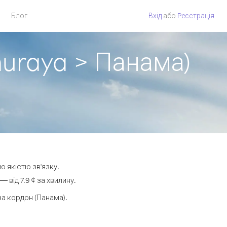
Блог
Вхід
або
Pеєстрація
huraya > Панама)
ю якістю зв'язку.
від 7.9 ¢ за хвилину.
а кордон (Панама).