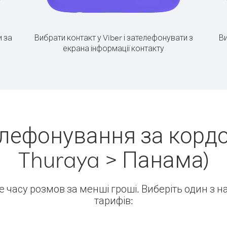
 за
Вибрати контакт у Viber і зателефонувати з
Ви
екрана інформації контакту
елефонування за кордо
Thuraya > Панама)
ше часу розмов за менші гроші. Виберіть один з 
тарифів: