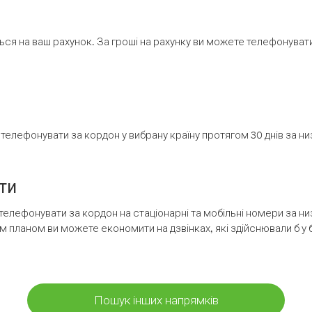
ся на ваш рахунок. За гроші на рахунку ви можете телефонувати н
елефонувати за кордон у вибрану країну протягом 30 днів за н
ти
телефонувати за кордон на стаціонарні та мобільні номери за 
м планом ви можете економити на дзвінках, які здійснювали б у 
Пошук інших напрямків