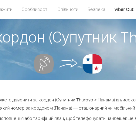
ажити
Особливості
Спільноти
Безпека
Viber Out
кордон (Супутник T
можете дзвонити за кордон (Супутник Thuraya > Панама) із високо
який номер за кордоном (Панама) — стаціонарний чи мобільний — 
поповнення або тарифний план, щоб телефонувати найдешевше з