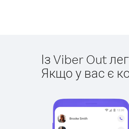
Із Viber Out л
Якщо у вас є к