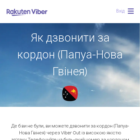
Вхід
Togg
navig
Як дзвонити за
кордон (Папуа-Нова
Гвінея)
Де б ви не були, ви можете дзвонити за кордон (Папуа-
Нова Гвінея) через Viber Out із високою якістю
зв'язку.
Телефонуйте на будь-який номер за кордоном