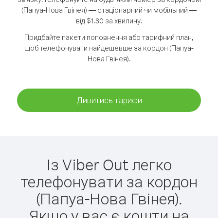
(Папуа-Нова Гвінея) — стаціонарний чи мобільний —
від $1.30 за хвилину.
Придбайте пакети поповнення або тарифний план,
щоб телефонувати найдешевше за кордон (Папуа-
Нова Гвінея).
Дивитись тарифи
Із Viber Out легко
телефонувати за кордон
(Папуа-Нова Гвінея).
Якщо у вас є кошти на