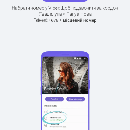
Набрати номер у Viber.
Щоб подзвонити за кордон
(Гваделупа > Папуа-Нова
Гвінея):
+
+
675
місцевий номер