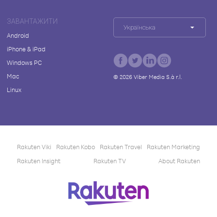
ЗАВАНТАЖИТИ
Українська
Android
iPhone & iPad
Windows PC
Mac
©
2026
Viber Media S.à r.l.
Linux
Rakuten Viki
Rakuten Kobo
Rakuten Travel
Rakuten Marketing
Rakuten Insight
Rakuten TV
About Rakuten