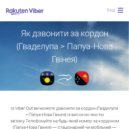
Вхід
Togg
navig
Як дзвонити за кордон
(Гваделупа > Папуа-Нова
Гвінея)
Із Viber Out ви можете дзвонити за кордон (Гваделупа
> Папуа-Нова Гвінея) із високою якістю
зв'язку.
Телефонуйте на будь-який номер за кордоном
(Папуа-Нова Гвінея) — стаціонарний чи мобільний —