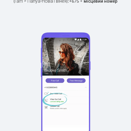
(Гаїті > Папуа-Нова Гвінея):
+
+
675
місцевий номер