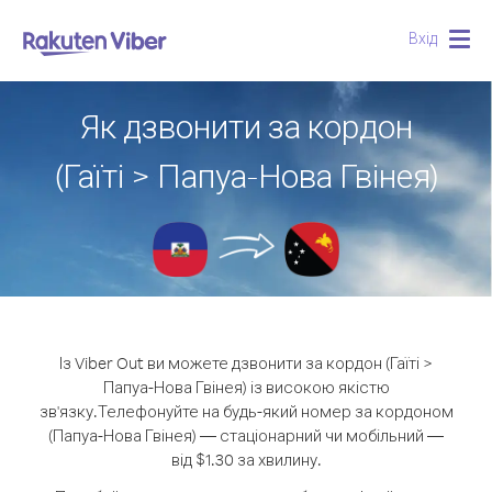
Вхід
Togg
navig
Як дзвонити за кордон
(Гаїті > Папуа-Нова Гвінея)
Із Viber Out ви можете дзвонити за кордон (Гаїті >
Папуа-Нова Гвінея) із високою якістю
зв'язку.
Телефонуйте на будь-який номер за кордоном
(Папуа-Нова Гвінея) — стаціонарний чи мобільний —
від $1.30 за хвилину.