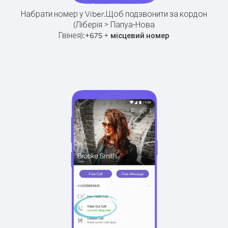
Набрати номер у Viber.
Щоб подзвонити за кордон
(Ліберія > Папуа-Нова
Гвінея):
+
+
675
місцевий номер