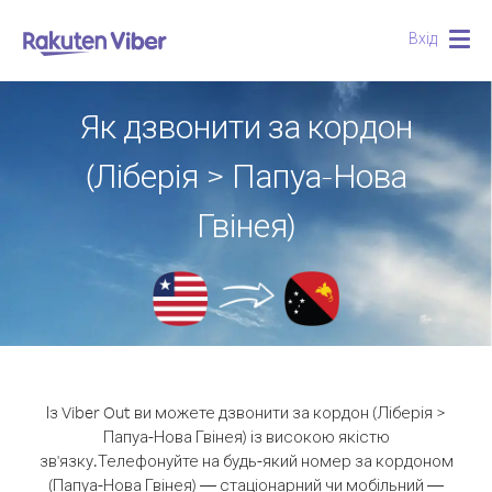
Вхід
Togg
navig
Як дзвонити за кордон
(Ліберія > Папуа-Нова
Гвінея)
Із Viber Out ви можете дзвонити за кордон (Ліберія >
Папуа-Нова Гвінея) із високою якістю
зв'язку.
Телефонуйте на будь-який номер за кордоном
(Папуа-Нова Гвінея) — стаціонарний чи мобільний —