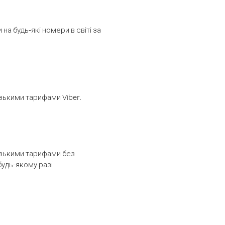
а будь-які номери в світі за
изькими тарифами Viber.
низькими тарифами без
будь-якому разі