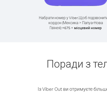
Набрати номер у Viber.
Щоб подзвонити
кордон (Мексика > Папуа-Нова
Гвінея):
+
+
675
місцевий номер
Поради з те
Із Viber Out ви отримуєте біль