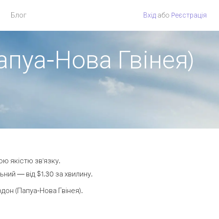
Блог
Вхід
або
Pеєстрація
апуа-Нова Гвінея)
ою якістю зв'язку.
ний — від $1.30 за хвилину.
он (Папуа-Нова Гвінея).