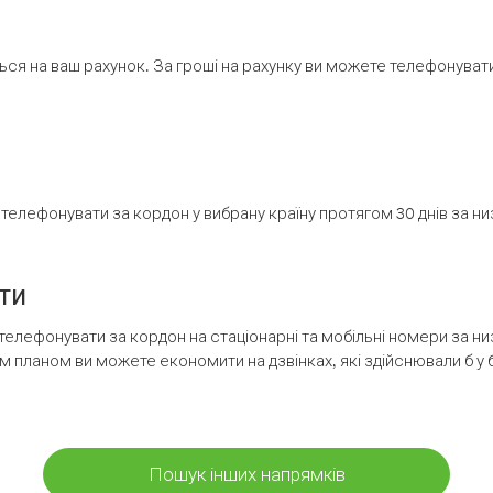
ся на ваш рахунок. За гроші на рахунку ви можете телефонувати н
елефонувати за кордон у вибрану країну протягом 30 днів за н
ти
телефонувати за кордон на стаціонарні та мобільні номери за 
м планом ви можете економити на дзвінках, які здійснювали б у 
Пошук інших напрямків