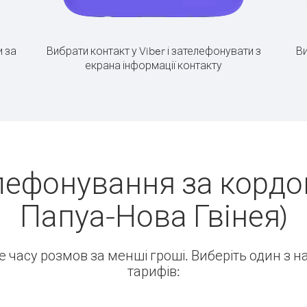
 за
Вибрати контакт у Viber і зателефонувати з
Ви
екрана інформації контакту
лефонування за кордо
Папуа-Нова Гвінея)
ше часу розмов за менші гроші. Виберіть один з 
тарифів: