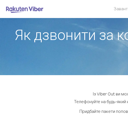
Завант
Як дзвонити за к
Із Viber Out ви м
Телефонуйте на будь-який н
Придбайте пакети попов