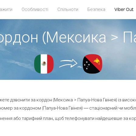
ажити
Особливості
Спільноти
Безпека
Viber Out
ордон (Мексика > П
ожете дзвонити за кордон (Мексика > Папуа-Нова Гвінея) із висок
омер за кордоном (Папуа-Нова Гвінея) — стаціонарний чи мобіль
нення або тарифний план, щоб телефонувати найдешевше за корд