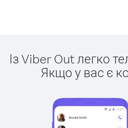
Із Viber Out легко т
Якщо у вас є к