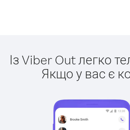
Із Viber Out легко т
Якщо у вас є к