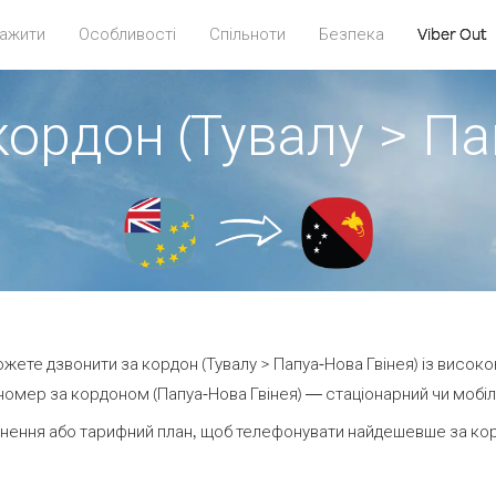
ажити
Особливості
Спільноти
Безпека
Viber Out
кордон (Тувалу > Па
можете дзвонити за кордон (Тувалу > Папуа-Нова Гвінея) із високо
омер за кордоном (Папуа-Нова Гвінея) — стаціонарний чи мобіль
нення або тарифний план, щоб телефонувати найдешевше за корд