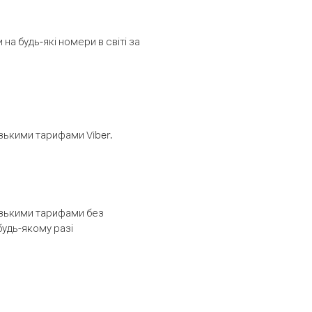
а будь-які номери в світі за
изькими тарифами Viber.
низькими тарифами без
будь-якому разі