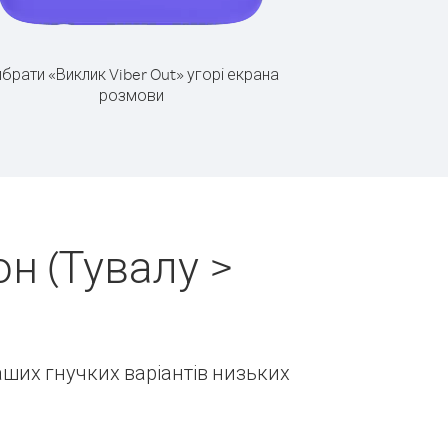
брати «Виклик Viber Out» угорі екрана
розмови
н (Тувалу >
наших гнучких варіантів низьких