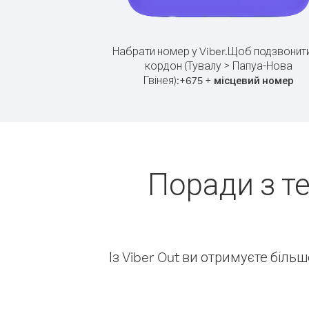
Набрати номер у Viber.
Щоб подзвонити
кордон (Тувалу > Папуа-Нова
Гвінея):
+
+
675
місцевий номер
Поради з т
Із Viber Out ви отримуєте біль