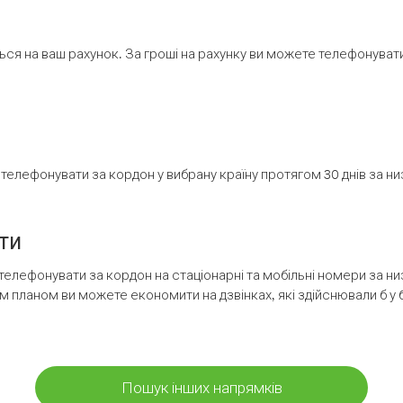
ся на ваш рахунок. За гроші на рахунку ви можете телефонувати н
елефонувати за кордон у вибрану країну протягом 30 днів за н
ти
телефонувати за кордон на стаціонарні та мобільні номери за 
м планом ви можете економити на дзвінках, які здійснювали б у 
Пошук інших напрямків