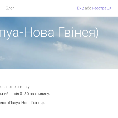
Блог
Вхід
або
Pеєстрація
пуа-Нова Гвінея)
ю якістю зв'язку.
ний — від $1.30 за хвилину.
он (Папуа-Нова Гвінея).