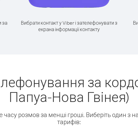
 за
Вибрати контакт у Viber і зателефонувати з
Ви
екрана інформації контакту
елефонування за кордо
Папуа-Нова Гвінея)
ше часу розмов за менші гроші. Виберіть один з 
тарифів: