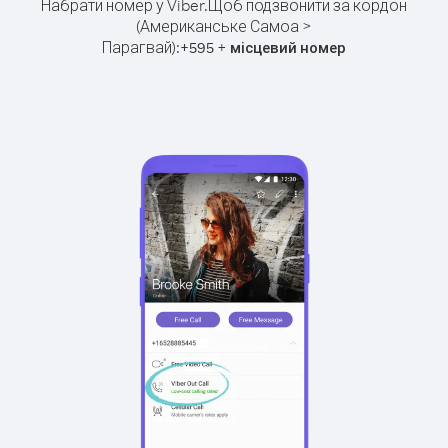
Набрати номер у Viber.
Щоб подзвонити за кордон
(Американське Самоа >
Парагвай):
+
+
595
місцевий номер