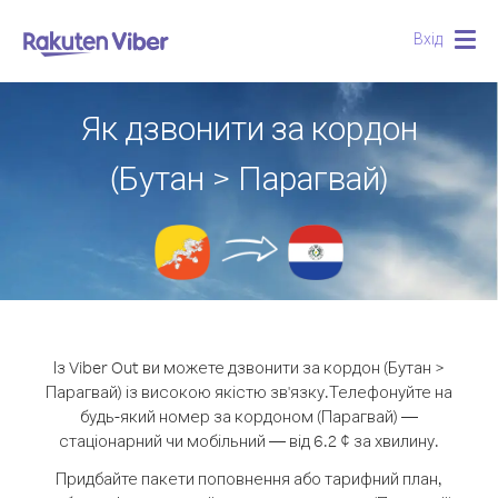
Вхід
Togg
navig
Як дзвонити за кордон
(Бутан > Парагвай)
Із Viber Out ви можете дзвонити за кордон (Бутан >
Парагвай) із високою якістю зв'язку.
Телефонуйте на
будь-який номер за кордоном (Парагвай) —
стаціонарний чи мобільний — від 6.2 ¢ за хвилину.
Придбайте пакети поповнення або тарифний план,