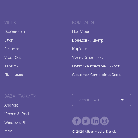
VIBER
КОМПАНІЯ
Особливості
Про Viber
Блог
Брендовий центр
Безпека
Кар'єра
Viber Out
Умови й політики
Тарифи
Політика конфіденційності
Підтримка
Customer Complaints Code
ЗАВАНТАЖИТИ
Українська
Android
iPhone & iPad
Windows PC
Mac
©
2026
Viber Media S.à r.l.