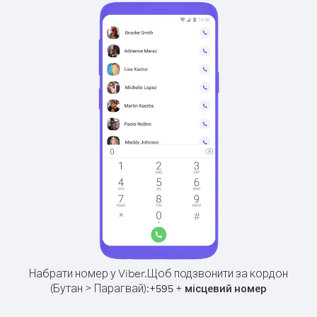
Набрати номер у Viber.
Щоб подзвонити за кордон
(Бутан > Парагвай):
+
+
595
місцевий номер