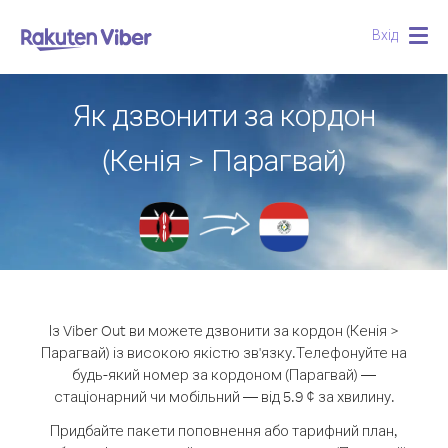
Вхід
Togg
navig
Як дзвонити за кордон
(Кенія > Парагвай)
Із Viber Out ви можете дзвонити за кордон (Кенія >
Парагвай) із високою якістю зв'язку.
Телефонуйте на
будь-який номер за кордоном (Парагвай) —
стаціонарний чи мобільний — від 5.9 ¢ за хвилину.
Придбайте пакети поповнення або тарифний план,