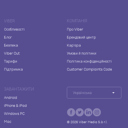
VIBER
КОМПАНІЯ
Особливості
Про Viber
Блог
Брендовий центр
Безпека
Кар'єра
Viber Out
Умови й політики
Тарифи
Політика конфіденційності
Підтримка
Customer Complaints Code
ЗАВАНТАЖИТИ
Українська
Android
iPhone & iPad
Windows PC
Mac
©
2026
Viber Media S.à r.l.