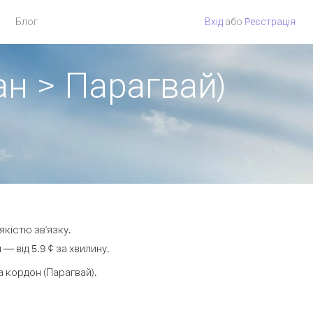
Блог
Вхід
або
Pеєстрація
ан > Парагвай)
якістю зв'язку.
 від 5.9 ¢ за хвилину.
 кордон (Парагвай).