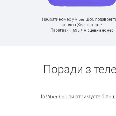
Набрати номер у Viber.
Щоб подзвонити
кордон (Киргизстан >
Парагвай):
+
+
595
місцевий номер
Поради з тел
Із Viber Out ви отримуєте біль