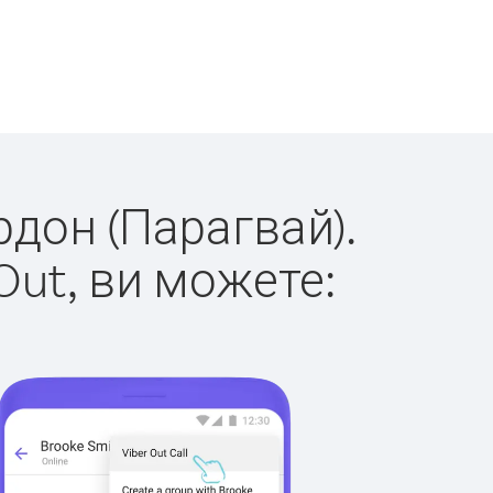
рдон (Парагвай).
Out, ви можете: