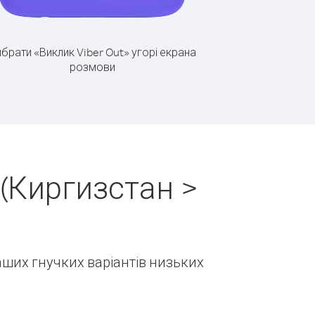
брати «Виклик Viber Out» угорі екрана
розмови
(Киргизстан >
наших гнучких варіантів низьких