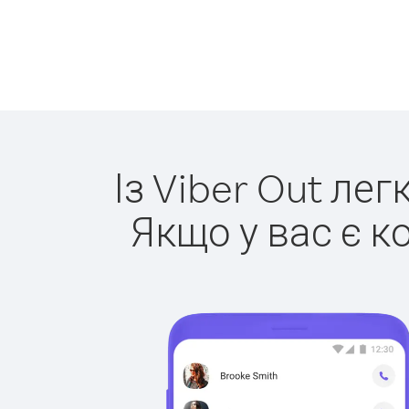
Із Viber Out ле
Якщо у вас є к