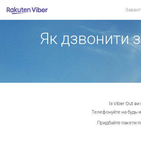
Завант
Як дзвонити з
Із Viber Out в
Телефонуйте на будь-я
Придбайте пакети п