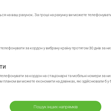
ся на ваш рахунок. За гроші на рахунку ви можете телефонувати н
елефонувати за кордон у вибрану країну протягом 30 днів за н
ти
телефонувати за кордон на стаціонарні та мобільні номери за 
м планом ви можете економити на дзвінках, які здійснювали б у 
Пошук інших напрямків