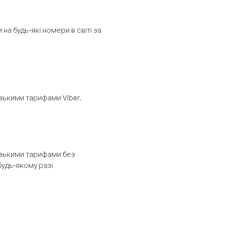
а будь-які номери в світі за
изькими тарифами Viber.
низькими тарифами без
будь-якому разі