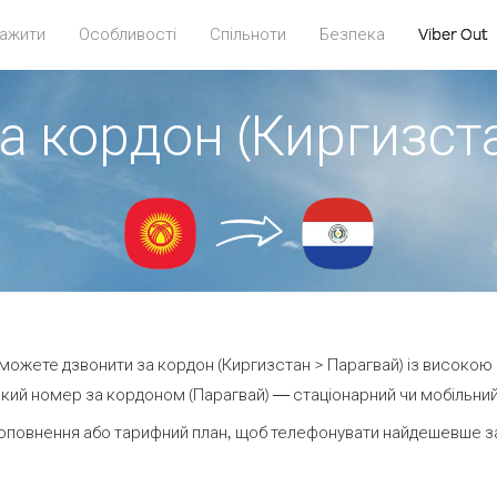
ажити
Особливості
Спільноти
Безпека
Viber Out
а кордон (Киргизст
и можете дзвонити за кордон (Киргизстан > Парагвай) із високою 
кий номер за кордоном (Парагвай) — стаціонарний чи мобільний —
оповнення або тарифний план, щоб телефонувати найдешевше за