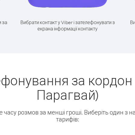
 за
Вибрати контакт у Viber і зателефонувати з
Ви
екрана інформації контакту
ефонування за кордон 
Парагвай)
ше часу розмов за менші гроші. Виберіть один з 
тарифів: