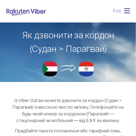
Вхід
Togg
navig
Як дзвонити за кордон
(Судан > Парагвай)
Із Viber Out ви можете дзвонити за кордон (Судан >
Парагвай) із високою якістю зв'язку.
Телефонуйте на
будь-який номер за кордоном (Парагвай) —
стаціонарний чи мобільний — від 5.9 ¢ за хвилину.
Придбайте пакети поповнення або тарифний план,