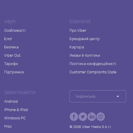
VIBER
КОМПАНІЯ
Особливості
Про Viber
Блог
Брендовий центр
Безпека
Кар'єра
Viber Out
Умови й політики
Тарифи
Політика конфіденційності
Підтримка
Customer Complaints Code
ЗАВАНТАЖИТИ
Українська
Android
iPhone & iPad
Windows PC
Mac
©
2026
Viber Media S.à r.l.