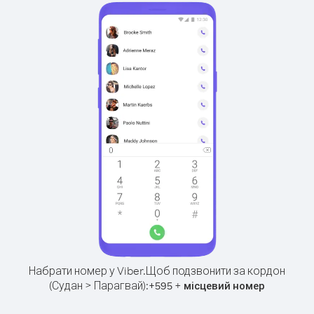
Набрати номер у Viber.
Щоб подзвонити за кордон
(Судан > Парагвай):
+
+
595
місцевий номер