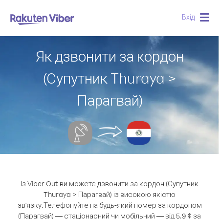
Вхід
Togg
navig
Як дзвонити за кордон
(Супутник Thuraya >
Парагвай)
Із Viber Out ви можете дзвонити за кордон (Супутник
Thuraya > Парагвай) із високою якістю
зв'язку.
Телефонуйте на будь-який номер за кордоном
(Парагвай) — стаціонарний чи мобільний — від 5.9 ¢ за