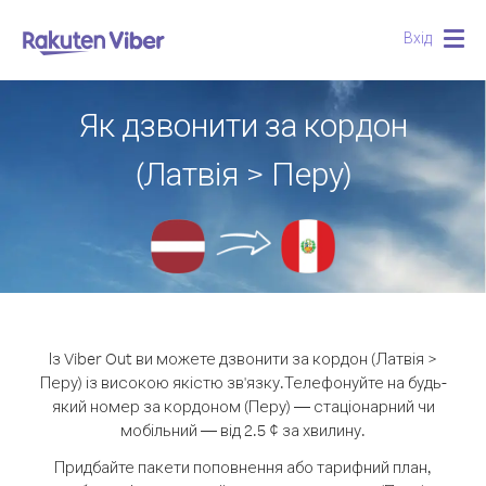
Вхід
Togg
navig
Як дзвонити за кордон
(Латвія > Перу)
Із Viber Out ви можете дзвонити за кордон (Латвія >
Перу) із високою якістю зв'язку.
Телефонуйте на будь-
який номер за кордоном (Перу) — стаціонарний чи
мобільний — від 2.5 ¢ за хвилину.
Придбайте пакети поповнення або тарифний план,