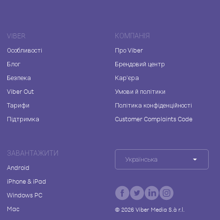
VIBER
КОМПАНІЯ
Особливості
Про Viber
Блог
Брендовий центр
Безпека
Кар'єра
Viber Out
Умови й політики
Тарифи
Політика конфіденційності
Підтримка
Customer Complaints Code
ЗАВАНТАЖИТИ
Українська
Android
iPhone & iPad
Windows PC
Mac
©
2026
Viber Media S.à r.l.