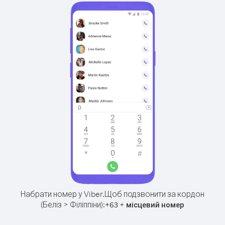
Набрати номер у Viber.
Щоб подзвонити за кордон
(Беліз > Філіппіни):
+
+
63
місцевий номер