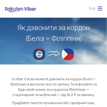
Вхід
Togg
navig
Як дзвонити за кордон
(Беліз > Філіппіни)
Із Viber Out ви можете дзвонити за кордон (Беліз >
Філіппіни) із високою якістю зв'язку.
Телефонуйте на
будь-який номер за кордоном (Філіппіни) —
стаціонарний чи мобільний — від 16.0 ¢ за хвилину.
Придбайте пакети поповнення або тарифний план,