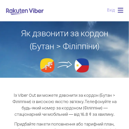
Вхід
Togg
navig
Як дзвонити за кордон
(Бутан > Філіппіни)
Із Viber Out ви можете дзвонити за кордон (Бутан >
Філіппіни) із високою якістю зв'язку.
Телефонуйте на
будь-який номер за кордоном (Філіппіни) —
стаціонарний чи мобільний — від 16.8 ¢ за хвилину.
Придбайте пакети поповнення або тарифний план,