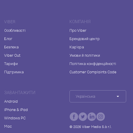
VIBER
КОМПАНІЯ
Особливості
Про Viber
Блог
Брендовий центр
Безпека
Кар'єра
Viber Out
Умови й політики
Тарифи
Політика конфіденційності
Підтримка
Customer Complaints Code
ЗАВАНТАЖИТИ
Українська
Android
iPhone & iPad
Windows PC
Mac
©
2026
Viber Media S.à r.l.