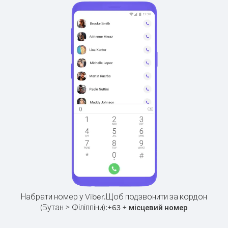
Набрати номер у Viber.
Щоб подзвонити за кордон
(Бутан > Філіппіни):
+
+
63
місцевий номер