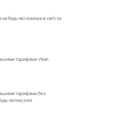
а будь-які номери в світі за
изькими тарифами Viber.
низькими тарифами без
будь-якому разі