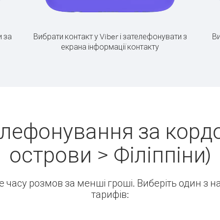
 за
Вибрати контакт у Viber і зателефонувати з
Ви
екрана інформації контакту
елефонування за кордо
острови > Філіппіни)
ше часу розмов за менші гроші. Виберіть один з 
тарифів: