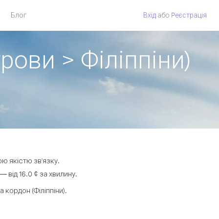
Блог
Вхід
або
Pеєстрація
рови > Філіппіни)
ою якістю зв'язку.
 від 16.0 ¢ за хвилину.
кордон (Філіппіни).