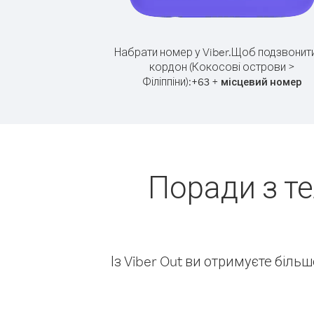
Набрати номер у Viber.
Щоб подзвонити
кордон (Кокосові острови >
Філіппіни):
+
+
63
місцевий номер
Поради з т
Із Viber Out ви отримуєте біль