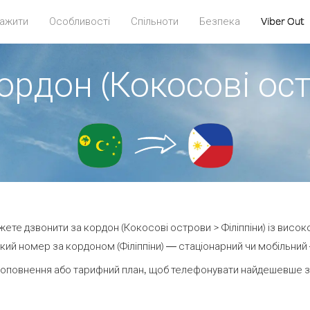
ажити
Особливості
Спільноти
Безпека
Viber Out
ордон (Кокосові ост
ожете дзвонити за кордон (Кокосові острови > Філіппіни) із висок
ий номер за кордоном (Філіппіни) — стаціонарний чи мобільний —
оповнення або тарифний план, щоб телефонувати найдешевше за 