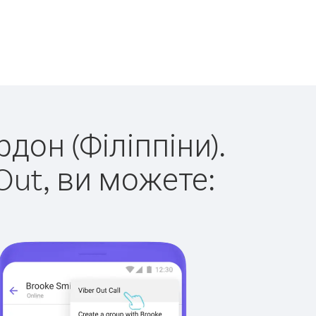
дон (Філіппіни).
Out, ви можете: