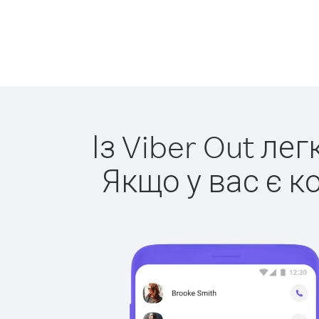
Із Viber Out ле
Якщо у вас є к