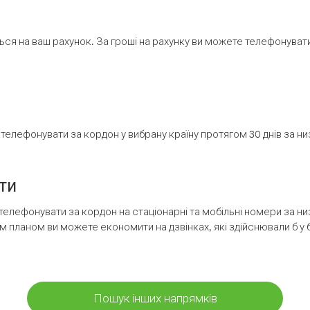
ся на ваш рахунок. За гроші на рахунку ви можете телефонувати н
елефонувати за кордон у вибрану країну протягом 30 днів за н
ти
телефонувати за кордон на стаціонарні та мобільні номери за 
м планом ви можете економити на дзвінках, які здійснювали б у 
Пошук інших напрямків