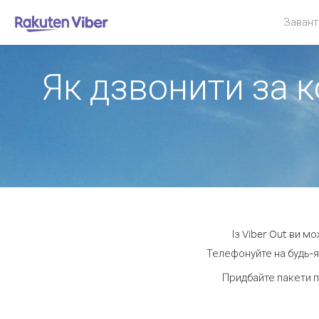
Завант
Як дзвонити за к
Із Viber Out ви м
Телефонуйте на будь-як
Придбайте пакети п