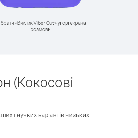
брати «Виклик Viber Out» угорі екрана
розмови
н (Кокосові
наших гнучких варіантів низьких