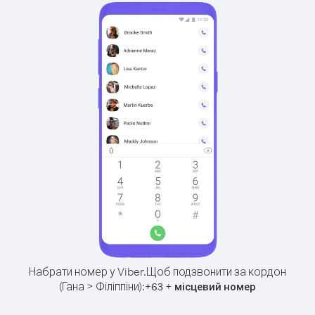
Набрати номер у Viber.
Щоб подзвонити за кордон
(Гана > Філіппіни):
+
+
63
місцевий номер