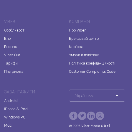
VIBER
КОМПАНІЯ
Особливості
Про Viber
Блог
Брендовий центр
Безпека
Кар'єра
Viber Out
Умови й політики
Тарифи
Політика конфіденційності
Підтримка
Customer Complaints Code
ЗАВАНТАЖИТИ
Українська
Android
iPhone & iPad
Windows PC
Mac
©
2026
Viber Media S.à r.l.