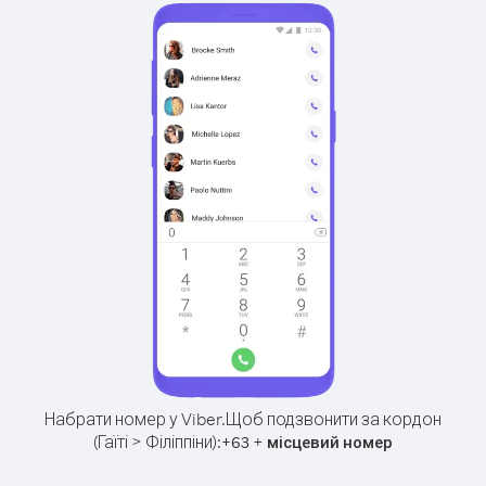
Набрати номер у Viber.
Щоб подзвонити за кордон
(Гаїті > Філіппіни):
+
+
63
місцевий номер