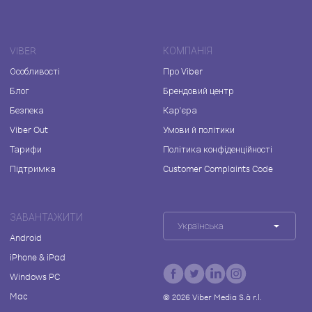
VIBER
КОМПАНІЯ
Особливості
Про Viber
Блог
Брендовий центр
Безпека
Кар'єра
Viber Out
Умови й політики
Тарифи
Політика конфіденційності
Підтримка
Customer Complaints Code
ЗАВАНТАЖИТИ
Українська
Android
iPhone & iPad
Windows PC
Mac
©
2026
Viber Media S.à r.l.