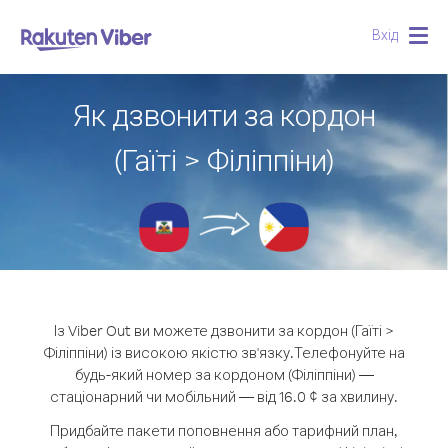
Вхід
Togg
navig
Як дзвонити за кордон
(Гаїті > Філіппіни)
Із Viber Out ви можете дзвонити за кордон (Гаїті >
Філіппіни) із високою якістю зв'язку.
Телефонуйте на
будь-який номер за кордоном (Філіппіни) —
стаціонарний чи мобільний — від 16.0 ¢ за хвилину.
Придбайте пакети поповнення або тарифний план,