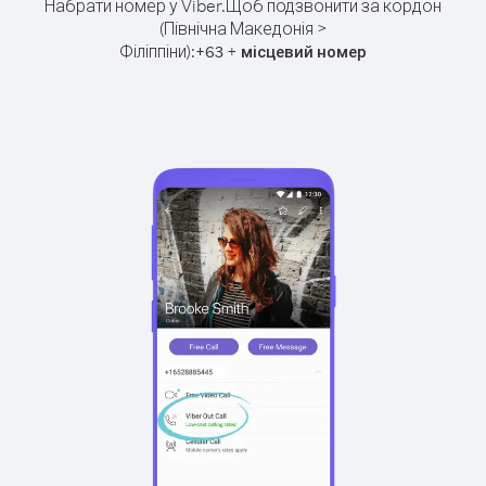
Набрати номер у Viber.
Щоб подзвонити за кордон
(Північна Македонія >
Філіппіни):
+
+
63
місцевий номер