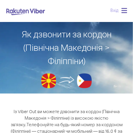
Вхід
Togg
navig
Як дзвонити за кордон
(Північна Македонія >
Філіппіни)
Із Viber Out ви можете дзвонити за кордон (Північна
Македонія > Філіппіни) із високою якістю
зв'язку.
Телефонуйте на будь-який номер за кордоном
(Філіппіни) — стаціонарний чи мобільний — від 16.0 ¢ за