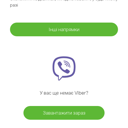
разі
Інші напрямки
У вас ще немає Viber?
Завантажити зараз