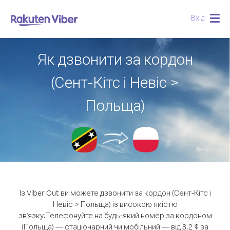
Вхід
Togg
navig
Як дзвонити за кордон
(Сент-Кітс і Невіс >
Польща)
Із Viber Out ви можете дзвонити за кордон (Сент-Кітс і
Невіс > Польща) із високою якістю
зв'язку.
Телефонуйте на будь-який номер за кордоном
(Польща) — стаціонарний чи мобільний — від 3.2 ¢ за