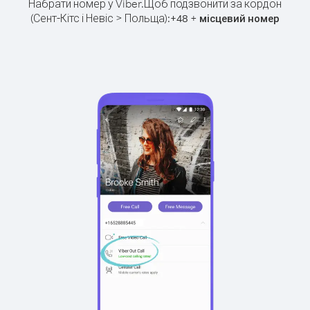
Набрати номер у Viber.
Щоб подзвонити за кордон
(Сент-Кітс і Невіс > Польща):
+
+
48
місцевий номер