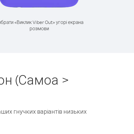
брати «Виклик Viber Out» угорі екрана
розмови
он (Самоа >
наших гнучких варіантів низьких