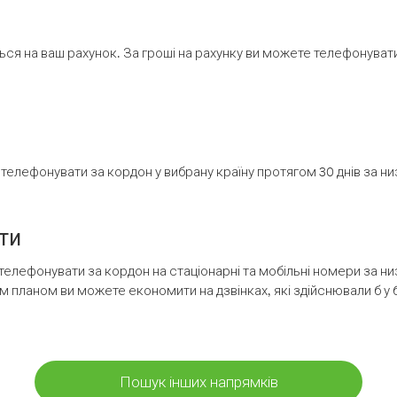
ся на ваш рахунок. За гроші на рахунку ви можете телефонувати н
елефонувати за кордон у вибрану країну протягом 30 днів за н
ти
телефонувати за кордон на стаціонарні та мобільні номери за 
м планом ви можете економити на дзвінках, які здійснювали б у 
Пошук інших напрямків