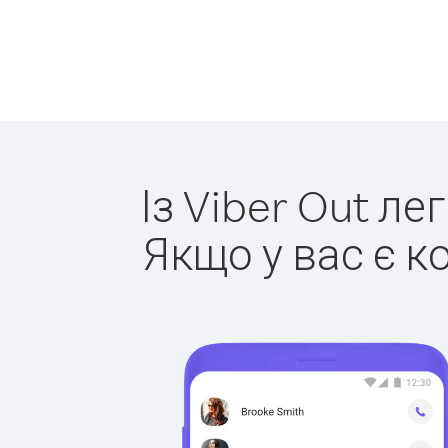
Із Viber Out л
Якщо у вас є к