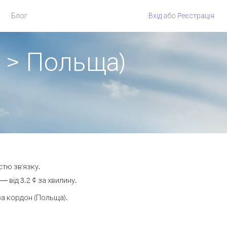
Блог
Вхід
або
Pеєстрація
 > Польща)
стю зв'язку.
від 3.2 ¢ за хвилину.
а кордон (Польща).