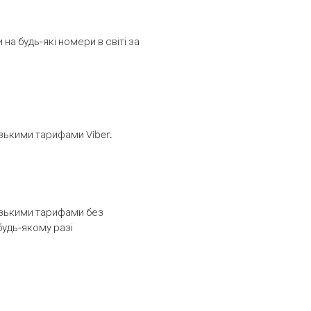
а будь-які номери в світі за
изькими тарифами Viber.
низькими тарифами без
будь-якому разі