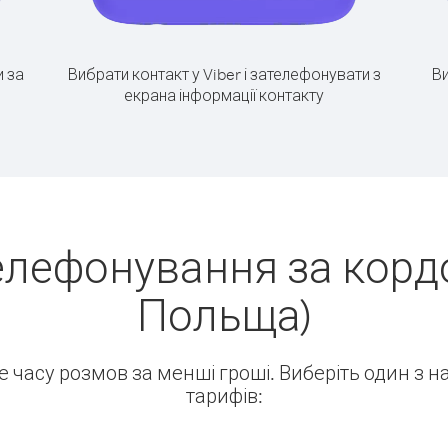
 за
Вибрати контакт у Viber і зателефонувати з
Ви
екрана інформації контакту
елефонування за корд
Польща)
ше часу розмов за менші гроші. Виберіть один з 
тарифів: