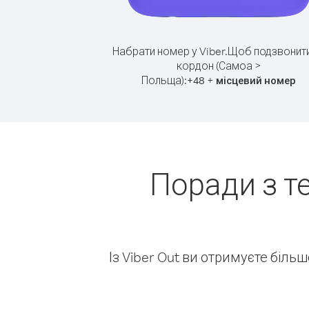
Набрати номер у Viber.
Щоб подзвонити
кордон (Самоа >
Польща):
+
+
48
місцевий номер
Поради з т
Із Viber Out ви отримуєте біль