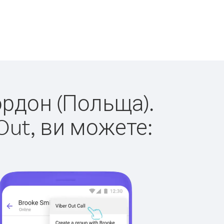
ордон (Польща).
Out, ви можете: