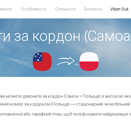
ажити
Особливості
Спільноти
Безпека
Viber Out
ти за кордон (Самоа
t ви можете дзвонити за кордон (Самоа > Польща) із високою які
який номер за кордоном (Польща) — стаціонарний чи мобільний — 
поповнення або тарифний план, щоб телефонувати найдешевше з