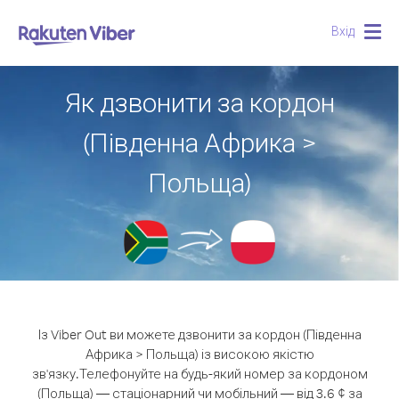
Вхід
Togg
navig
Як дзвонити за кордон
(Південна Африка >
Польща)
Із Viber Out ви можете дзвонити за кордон (Південна
Африка > Польща) із високою якістю
зв'язку.
Телефонуйте на будь-який номер за кордоном
(Польща) — стаціонарний чи мобільний — від 3.6 ¢ за