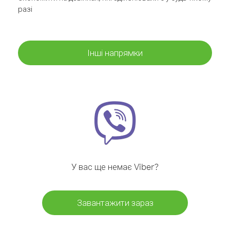
разі
Інші напрямки
У вас ще немає Viber?
Завантажити зараз