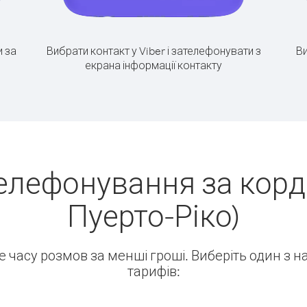
 за
Вибрати контакт у Viber і зателефонувати з
Ви
екрана інформації контакту
елефонування за корд
Пуерто-Ріко)
ше часу розмов за менші гроші. Виберіть один з 
тарифів: