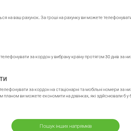
ся на ваш рахунок. За гроші на рахунку ви можете телефонувати н
елефонувати за кордон у вибрану країну протягом 30 днів за н
ти
телефонувати за кордон на стаціонарні та мобільні номери за 
м планом ви можете економити на дзвінках, які здійснювали б у 
Пошук інших напрямків