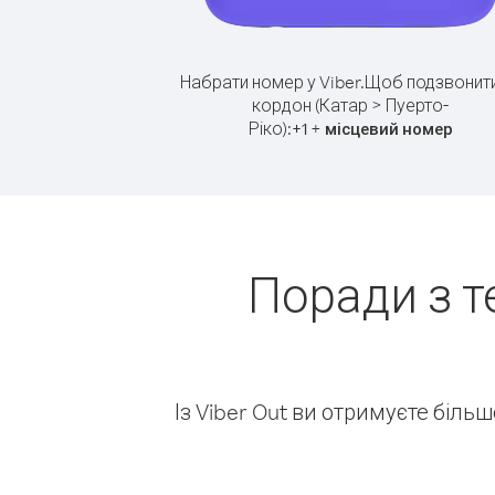
Набрати номер у Viber.
Щоб подзвонити
кордон (Катар > Пуерто-
Ріко):
+
+
1
місцевий номер
Поради з т
Із Viber Out ви отримуєте біль