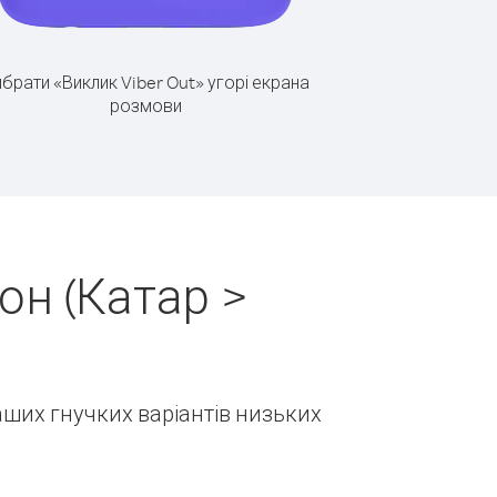
брати «Виклик Viber Out» угорі екрана
розмови
он (Катар >
наших гнучких варіантів низьких