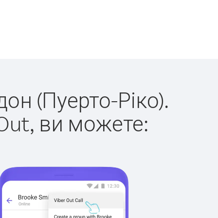
дон (Пуерто-Ріко).
Out, ви можете: