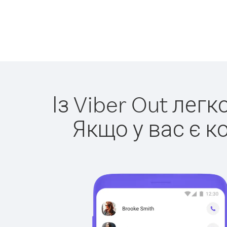
Із Viber Out легк
Якщо у вас є к