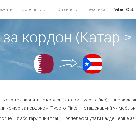
ажити
Особливості
Спільноти
Безпека
Viber Out
за кордон (Катар >
ви можете дзвонити за кордон (Катар > Пуерто-Ріко) із високою я
ий номер за кордоном (Пуерто-Ріко) — стаціонарний чи мобільний 
повнення або тарифний план, щоб телефонувати найдешевше за к