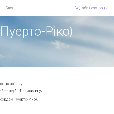
Блог
Вхід
або
Pеєстрація
 Пуерто-Ріко)
кістю зв'язку.
— від 2.1 ¢ за хвилину.
ордон (Пуерто-Ріко).