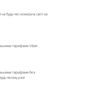
а будь-які номери в світі за
изькими тарифами Viber.
низькими тарифами без
будь-якому разі