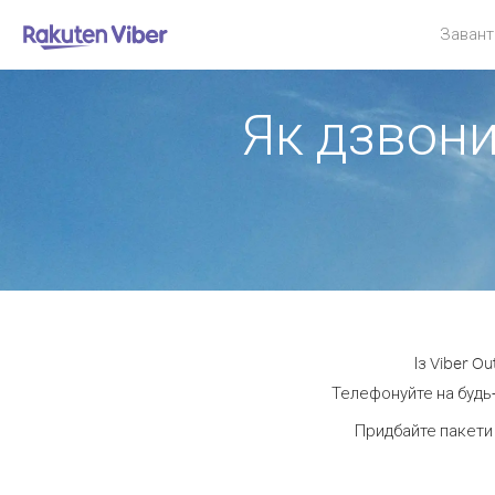
Завант
Як дзвони
Із Viber O
Телефонуйте на будь-
Придбайте пакети