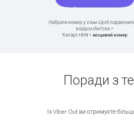
Набрати номер у Viber.
Щоб подзвонити
кордон (Анґола >
Катар):
+
+
974
місцевий номер
Поради з т
Із Viber Out ви отримуєте біль