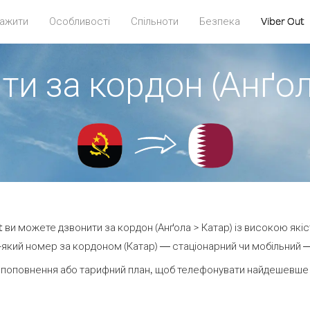
ажити
Особливості
Спільноти
Безпека
Viber Out
ти за кордон (Анґол
ut ви можете дзвонити за кордон (Анґола > Катар) із високою якіс
який номер за кордоном (Катар) — стаціонарний чи мобільний — в
 поповнення або тарифний план, щоб телефонувати найдешевше з