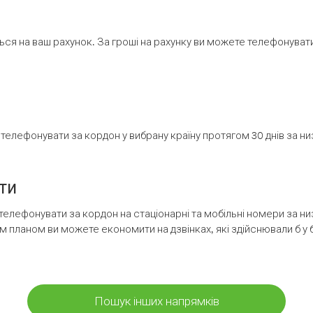
ся на ваш рахунок. За гроші на рахунку ви можете телефонувати н
елефонувати за кордон у вибрану країну протягом 30 днів за н
ти
телефонувати за кордон на стаціонарні та мобільні номери за 
м планом ви можете економити на дзвінках, які здійснювали б у 
Пошук інших напрямків