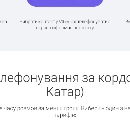
 за
Вибрати контакт у Viber і зателефонувати з
Ви
екрана інформації контакту
елефонування за кордо
Катар)
ше часу розмов за менші гроші. Виберіть один з 
тарифів: