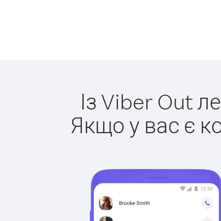
Із Viber Out л
Якщо у вас є к