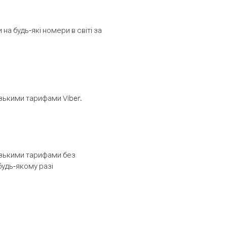
а будь-які номери в світі за
изькими тарифами Viber.
низькими тарифами без
будь-якому разі