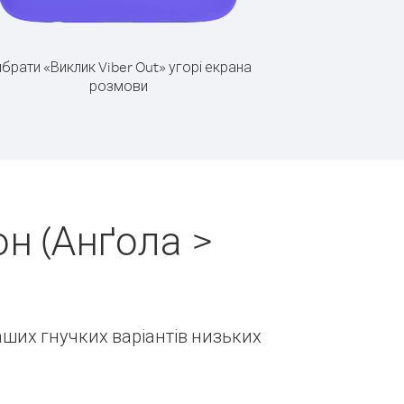
брати «Виклик Viber Out» угорі екрана
розмови
н (Анґола >
наших гнучких варіантів низьких