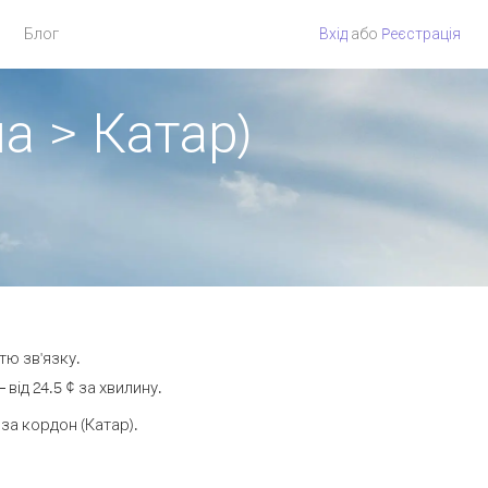
Блог
Вхід
або
Pеєстрація
а > Катар)
тю зв'язку.
ід 24.5 ¢ за хвилину.
а кордон (Катар).