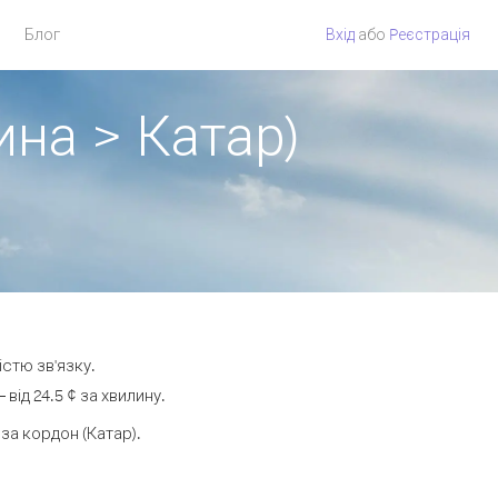
Блог
Вхід
або
Pеєстрація
ина > Катар)
істю зв'язку.
ід 24.5 ¢ за хвилину.
а кордон (Катар).