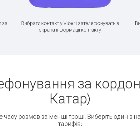
 за
Вибрати контакт у Viber і зателефонувати з
Ви
екрана інформації контакту
ефонування за кордон
Катар)
ше часу розмов за менші гроші. Виберіть один з 
тарифів: