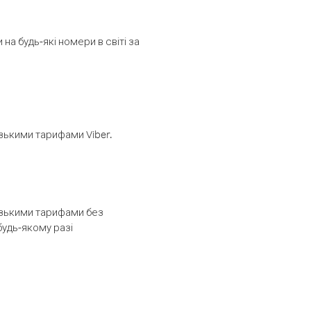
а будь-які номери в світі за
изькими тарифами Viber.
низькими тарифами без
будь-якому разі