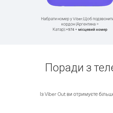
Набрати номер у Viber.
Щоб подзвонити
кордон (Аргентина >
Катар):
+
+
974
місцевий номер
Поради з тел
Із Viber Out ви отримуєте біль