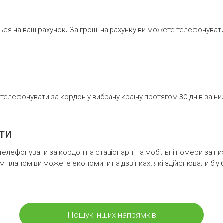
ся на ваш рахунок. За гроші на рахунку ви можете телефонувати н
елефонувати за кордон у вибрану країну протягом 30 днів за н
ти
телефонувати за кордон на стаціонарні та мобільні номери за 
м планом ви можете економити на дзвінках, які здійснювали б у 
Пошук інших напрямків