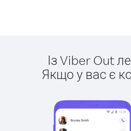
Із Viber Out л
Якщо у вас є к